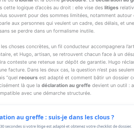
ns cette logique d’accès au droit : elle vise des
litiges
relati
 plus souvent pour des sommes limitées, notamment autour
 parle aux personnes qui veulent un cadre, des délais, et un
sans se perdre dans un formalisme inutile.
les choses concrètes, un fil conducteur accompagnera l’arti
ataire, et Hugo, artisan, se retrouvent chacun face à un dé
mira conteste une retenue sur dépôt de garantie. Hugo récla
ne facture. Dans les deux cas, la question n’est pas seulem
ais “quel
recours
est adapté et comment bâtir un dossier c
écisément là que la
déclaration au greffe
devient un outil : 
ompatible avec une démarche structurée.
tion au greffe : suis-je dans les clous ?
30 secondes si votre litige est adapté et obtenez votre checklist de dossier.