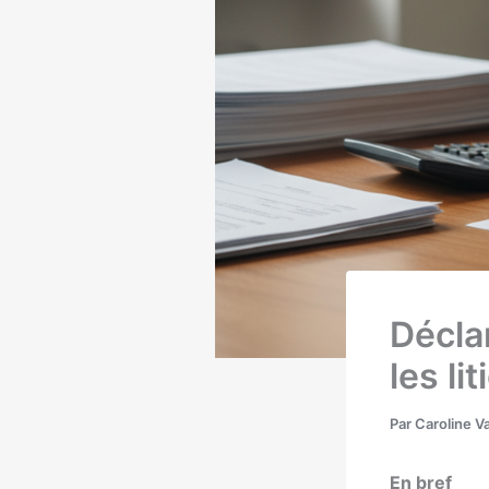
Déclar
les li
Par
Caroline V
En bref