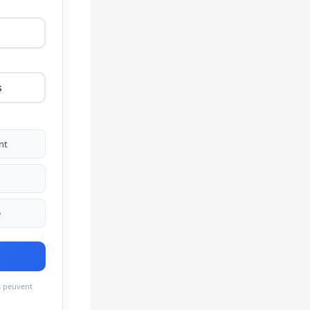
nt
e
es peuvent