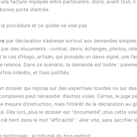
e facture impayée entre particuliers. Alors, avant tout, il
a bonne porte d’entrée.
la procédure et ce qu’elle ne vise pas
re
par déclaration s’adresse surtout aux demandes simples, 
 par des documents : contrat, devis, échanges, photos, rele
le cas d’Hugo, artisan, qui possède un devis signé, une fac
 relance. Dans ce scénario, la demande est lisible : paieme
rfois intérêts, et frais justifiés.
 un dossier qui repose sur des expertises lourdes ou sur de
complexes peut nécessiter d’autres voies. Certes, le juge p
 mesure d’instruction, mais l’intérêt de la déclaration au g
té. Dès lors, plus le dossier est “documenté”, plus cette voi
clé tient dans le mot “efficacité” : aller vite, sans sacrifier l
erritoriale : le tribunal du bon endroit