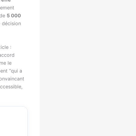
vement
 de
5 000
e décision
cle :
saccord
me le
ent “qui a
onvaincant
accessible,