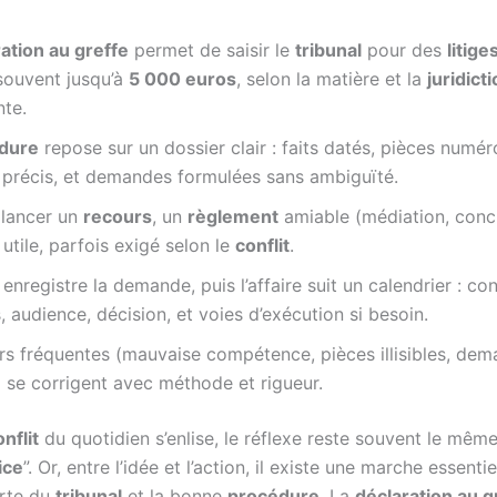
ation au greffe
permet de saisir le
tribunal
pour des
litige
souvent jusqu’à
5 000 euros
, selon la matière et la
juridict
te.
dure
repose sur un dossier clair : faits datés, pièces numér
 précis, et demandes formulées sans ambiguïté.
 lancer un
recours
, un
règlement
amiable (médiation, conci
 utile, parfois exigé selon le
conflit
.
 enregistre la demande, puis l’affaire suit un calendrier : co
 audience, décision, et voies d’exécution si besoin.
rs fréquentes (mauvaise compétence, pièces illisibles, de
) se corrigent avec méthode et rigueur.
nflit
du quotidien s’enlise, le réflexe reste souvent le même
ice
”. Or, entre l’idée et l’action, il existe une marche essentiel
orte du
tribunal
et la bonne
procédure
. La
déclaration au g