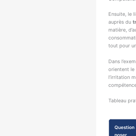
Ensuite, le
auprès du
t
matière, d’a
consommatio
tout pour u
Dans l’exemp
orientent le
l’irritation 
compétence 
Tableau prat
Question 
poser