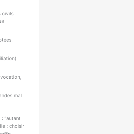
s
civils
ion
otées,
liation)
nvocation,
mandes mal
 : “autant
le : choisir
reffe