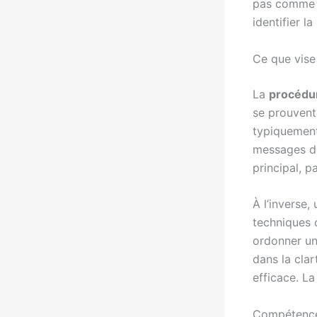
pas comme un
identifier l
Ce que vise 
La
procédu
se prouvent
typiquement 
messages de
principal, pa
À l’inverse,
techniques 
ordonner une
dans la clar
efficace. La 
Compétence t