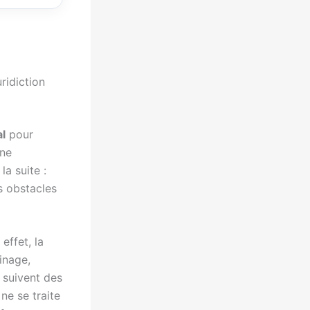
ridiction
al
pour
une
la suite :
s obstacles
 effet, la
inage,
x suivent des
ne se traite