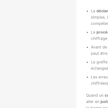
La
déclar
simples, 
compéten
La
procé
chiffrage
Avant de
peut être
Le greffe
échanges,
Les erreu
chiffrées
Quand un
co
aller en
just
la bonne p