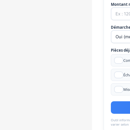
Montant r
Démarche 
Pièces déj
Con
Écha
Mis
Outil inform
varier selon 