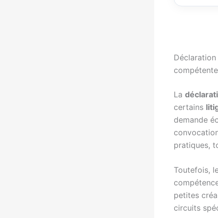
Déclaration 
compétente
La
déclarat
certains
lit
demande écri
convocation,
pratiques, t
Toutefois, l
compétence
petites créa
circuits spé