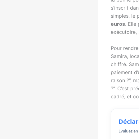
s’inscrit da
simples, le
euros
. Elle
exécutoire, 
Pour rendre 
Samira, loc
chiffré. Sa
paiement d’u
raison ?”, m
?”. C’est pr
cadré, et c
Déclara
Évaluez en 