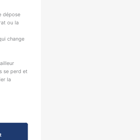
se dépose
at ou la
qui change
ailleur
s se perd et
ier la
t