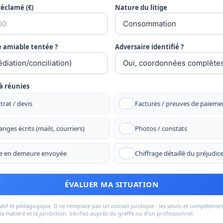
éclamé (€)
Nature du litige
amiable tentée ?
Adversaire identifié ?
à réunies
trat / devis
Factures / preuves de paieme
nges écrits (mails, courriers)
Photos / constats
e en demeure envoyée
Chiffrage détaillé du préjudic
ÉVALUER MA SITUATION
atif et pédagogique. Il ne remplace pas un conseil juridique : les seuils et compétenc
la matière et la juridiction. Vérifiez auprès du greffe ou d’un professionnel.