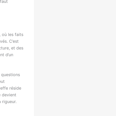
 faut
où les faits
vés. C’est
ture, et des
nt d’un
s questions
eut
reffe réside
e devient
a rigueur.