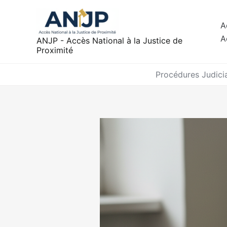
Aller
au
A
contenu
A
ANJP - Accès National à la Justice de
Proximité
Procédures Judicia