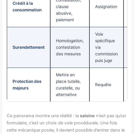
Crédit à la
Co
clause
Assignation
consommation
hi
abusive,
paiement
Voie
Homologation,
spécifique
Do
Surendettement
contestation
via
c
des mesures
commission
puis juge
Mettre en
Protection des
place tutelle,
Ce
Requête
majeurs
curatelle, ou
mé
alternative
Ce panorama montre une réalité : la
saisine
n’est pas qu’un
formulaire, c’est un choix de voie procédurale. Une fois
cette mécanique posée, il devient possible d’entrer dans le