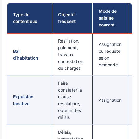
Mode de
Type de
Objectif
saisine
Pi
contentieux
fréquent
courant
Résiliation,
Assignation
paiement,
Bail
ou requête
travaux,
Ba
d’habitation
selon
contestation
demande
de charges
Faire
constater la
Expulsion
clause
C
Assignation
locative
résolutoire,
+ 
obtenir des
délais
Délais,
contestation,