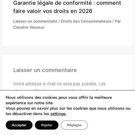
Garantie légale de conformité : comment
faire valoir vos droits en 2026
Laisser un commentaire
/
Droits des Consommateurs
/ Par
Caroline Vasseur
Laisser un commentaire
Votre adresse e-mail ne sera pas publiée.
Les
champs obligatoires sont indiqués avec
*
Nous utilisons des cookies pour vous offrir la meilleure
expérience sur notre site.
Écrivez
Vous pouvez en savoir plus sur les cookies que nous utilisons ou
ici…
les désactiver dans les
settings
.
Accepter
Rejeter
Réglages