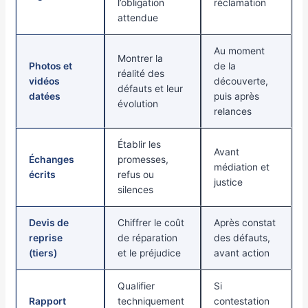
l’obligation
réclamation
attendue
Au moment
Montrer la
Photos et
de la
réalité des
vidéos
découverte,
défauts et leur
datées
puis après
évolution
relances
Établir les
Avant
Échanges
promesses,
médiation et
écrits
refus ou
justice
silences
Devis de
Chiffrer le coût
Après constat
reprise
de réparation
des défauts,
(tiers)
et le préjudice
avant action
Qualifier
Si
Rapport
techniquement
contestation